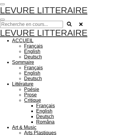
Passer
LEVURE LITTERAIRE
au
contenu
principal
LEVURE LITTERAIRE
ACCUEIL
Français
English
Deutsch
Sommaire
Français
English
Deutsch
Littérature
Poésie
Prose
Critique
Français
English
Deutsch
Româna
Art & Music
Arts Plastiques