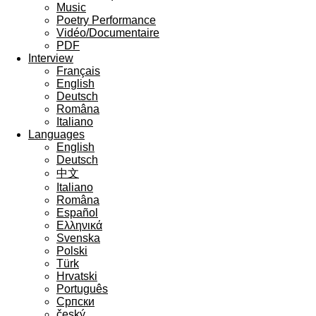
Music
Poetry Performance
Vidéo/Documentaire
PDF
Interview
Français
English
Deutsch
Româna
Italiano
Languages
English
Deutsch
中文
Italiano
Româna
Español
Ελληνικά
Svenska
Polski
Türk
Hrvatski
Português
Cрпски
český