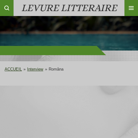
LEVURE LITTERAIRE
Passer
au
contenu
principal
ACCUEIL
»
Interview
»
Româna