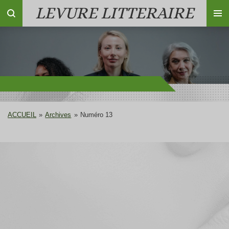
LEVURE LITTERAIRE
Passer
au
contenu
principal
ACCUEIL
»
Archives
»
Numéro 13